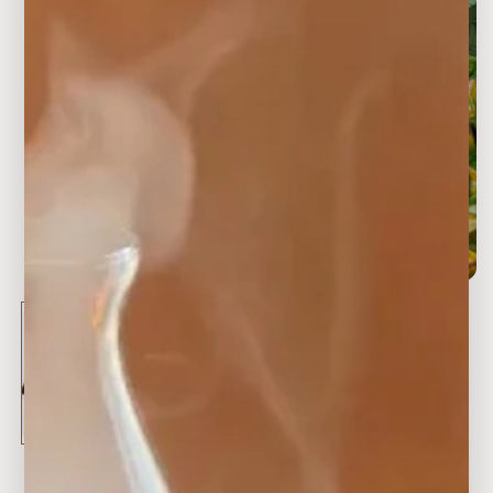
افتح
الوسائط
1
في
نافذة
منبثقة
2 مراجعات