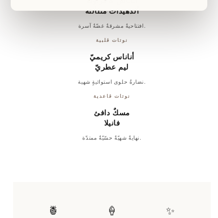
أناناس & فراولة
ألدهيدات متلألئة
افتتاحيةٌ مشرقةٌ غضّةٌ آسرة.
نوتات قلبية
أناناس كريميّ
ليم عطريّ
نضارةُ حلوى استوائيةٍ شهية.
نوتات قاعدية
مسكٌ دافئ
فانيلا
نهايةٌ شهيّةٌ حسّيّةٌ ممتدّة.
🍍
🍦
✨