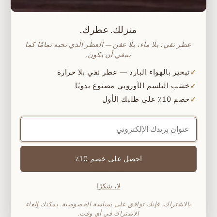
إغراءُ Pineapple Noir الفاتن
منزلك. عطرك.
اندماجٌ رفيع من الأناناس والكريمة والمسك.
عطر نقي، بلا ماء، بلا عفن — العطر الذي تحبه تمامًا كما
ينبغي أن يكون.
تبخير بالهواء البارد — عطر نقي بلا حرارة
✓
الفاخر. تحوّل
Pineapple Bliss Noir (رقم ٧٧)
اغطس في عالم
هذه التشكيلة حلاوة الأناناس الاستوائية إلى تجربةٍ مخمليّة،
خشب البلسم الأوروبي مصنوع يدويًا
✓
موازنةً الفواكه النابضة بالكريمة الناعمة والمسك الحسّي —
خصم 10٪ على طلبك الأول
✓
عطرٌ مرحٌ وراقٍ في آن.
عنوان
بريدك
الإلكتروني
احصل على خصم 10٪
رحلة العطر
لا، شكرًا
نوتات علوية
بالاشتراك، فإنك توافق على سياسة الخصوصية. يمكنك إلغاء
الاشتراك في أي وقت.