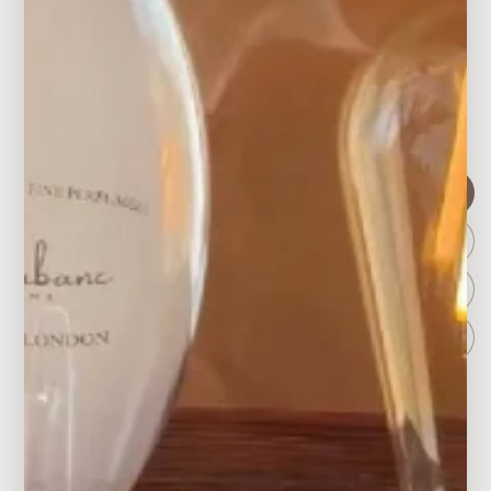
زيت عطري NO.77 Pineapple
Bliss Noir
or 3 interest-free payments of
£6.33
with
Klarna
الحجم
30ml
£19.00
60ml
£35.00
وفّر £3.00
90ml
£45.00
وفّر £12.00
120ml
£53.00
وفّر £23.00 · الأفضل قيمة
شحن مجاني للطلبات فوق £30 — أضف زجاجة ثانية ليصبح الشحن مجانياً
Quantity
زيادة
قلل
الكمية
الكمية