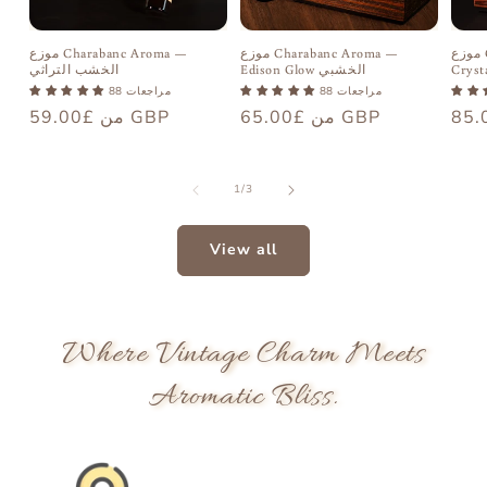
موزع Charabanc Aroma —
موزع Charabanc Aroma —
موزع Charabanc Aroma —
Cryst
Edison Glow الخشبي
الخشب التراثي
88 مراجعات
88 مراجعات
سعر
من £65.00 GBP
السعر
من £59.00 GBP
السعر
عادي
العادي
العادي
من
1
/
3
View all
Where Vintage Charm Meets
Aromatic Bliss.