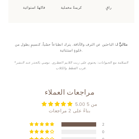
راقٍ
كريمةٌ مخملية
فاكهةٌ استوائية
مثاليٌّ لـ:
الباحثين عن الترف والأناقة. يترك انطباعاً حسّياً، كنسيمٍ يطول من
خَلوةٍ استثنائية.
*السلامة مع الحيوانات: يحتوي على زيت اللايم العطري. نوصي بالحذر عند النشر
قرب القطط والكلاب.
مراجعات العملاء
5.00 من 5
بناءً على 2 مراجعات
2
0