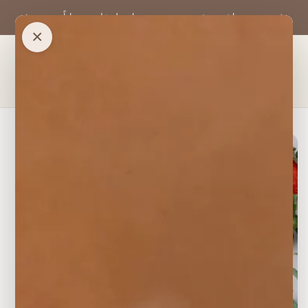
تخطي
اشترك 
إلى
اشترِ ديفيوزر + 3 زيوت، واحصل على 1 مجاناً.
المحتوى
×
عربة
التسوق
تخطي
إلى
معلومات
المنتج