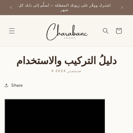
تخطي
اشترك ووفّر على زيوتك المفضّلة — تُسلَّم إلى بابك كل
إلى
استمتع بعطورنا حول العالم — التوصيل الدولي متاح الآن.
شهر.
المحتوى
عربة
التسوق
دليلُ التركيب والاستخدام
4 سبتمبر 2024
Share