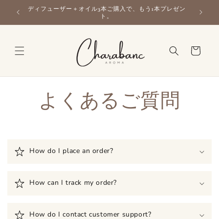
コンテン
ルがお得
ディフューザー＋オイル3本ご購入で、もう1本プレゼン
ツに進む
ト。
カ
ー
ト
よくあるご質問
折
り
How do I place an order?
た
た
み
How can I track my order?
可
能
How do I contact customer support?