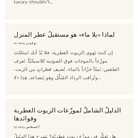
luxury shouldn't...
لماذا «بلا ماء» هو مستقبلُ عطر المنزل
22 نوفمبر 2025
إن كنتَ تَهوى الزيوت العطرية، فلا بُدّ أنك امتلكتَ
موزّعاً بالموجات فوق الصوتية كلاسيكيّاً. تَعرف
الطقس: تَملأ خزّاناً بالماء، تُضيف قطراتٍ من الزيت،
وتُراقب الرذاذ المُبَلَّل وهو يَتصاعد. هذا «لا...
الدليلُ الشاملُ لموزّعات الزيوت العطرية
وفوائدها
23 أغسطس 2025
هل تَفكِّر في موزّع زيوتٍ عطريّة؟ يَشرح هذا الدليلُ