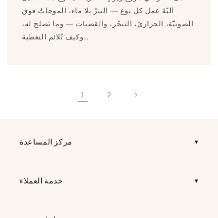
آليّةَ عمل كل نوع — النثرُ بلا ماء، الموجاتُ فوق
الصوتيّة، الحراريّ، التبخّر، والقصبات — وما يَصلح له،
وكيف تُلائم التغطية...
1
2
مركز المساعدة
خدمة العملاء