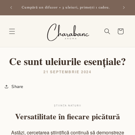
Salt la
ate —
Cumpără un difuzor + 3 uleiuri, primești 1 cadou.
conținut
Coș
Ce sunt uleiurile esențiale?
21 SEPTEMBRIE 2024
Share
ȘTIINȚA NATURII
Versatilitate în fiecare picătură
Astăzi, cercetarea științifică continuă să demonstreze