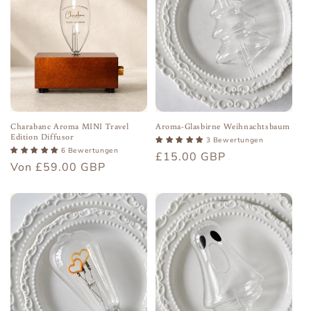
Charabanc Aroma MINI Travel
Aroma-Glasbirne Weihnachtsbaum
Edition Diffusor
3 Bewertungen
6 Bewertungen
Normaler
£15.00 GBP
Normaler
Von £59.00 GBP
Preis
Preis