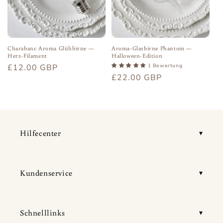
Charabanc Aroma Glühbirne —
Aroma-Glasbirne Phantom —
Herz-Filament
Halloween-Edition
Normaler
£12.00 GBP
1 Bewertung
Normaler
£22.00 GBP
Preis
Preis
Hilfecenter
Kundenservice
Schnelllinks